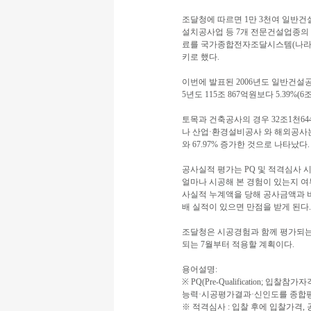
조달청에 따르면 1만 3천여 일반
설치공사업 등 7개 전문건설업종의 P
료를 국가종합전자조달시스템(나라장
키로 했다.
이번에 발표된 2006년도 일반건설공
5년도 115조 867억원보다 5.39%(
토목과 건축공사의 경우 32조1천64
나 산업·환경설비공사 와 해외공사는 5
와 67.97% 증가한 것으로 나타났다.
공사실적 평가는 PQ 및 적격심사 
얼마나 시공해 본 경험이 있는지 여
사실적 누계액을 당해 공사금액과 
배 실적이 있으면 만점을 받게 된다.
조달청은 시공경험과 함께 평가되는
되는 7월부터 적용할 계획이다.
용어설명:
※ PQ(Pre-Qualification;
능력·시공평가결과·신인도를 종합평
※ 적격심사 : 입찰 후에 입찰가격