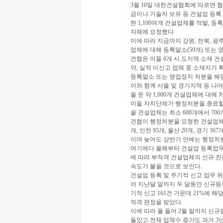
3월 10일 대한건설협회에 따르면 
금이나 기술자 보유 등 건설업 등
한 1,100여개 건설업체를 적발, 
자체에 요청했다.
이에 따라 지금까지 강원, 전북, 광주,
업체에 대해 등록말소(59개) 또는 
건협은 이들 6개 시.도지역 소재 
약, 실적 미신고 업체 중 소재지가 
등록말소 또는 영업정지 처분을 해
이와 함께 서울 및 경기지역 등 나
을 둔 약 1,000개 건설업체에 대해
이들 자치단체가 행정처분을 종료할
을 건설업체는 최소 600개에서 70
건협이 행정처분을 요청한 건설업체를 시
개, 인천 95개, 울산 20개, 경기 367
이며 늦어도 상반기 안에는 행정처
여기에다 올해부터 건설업 등록업무
에 따라 부적격 건설업체의 신규 진
속도가 붙을 것으로 보인다.
건설업 등록 및 주기적 신고 업무 
어 지난달 말까지 두 달동안 신규등록
기적 신고 161건 가운데 21%에 
적격 판정을 받았다.
이에 따라 올 들어 2월 말까지 신규업
돌았고 전체 업체수 증가도 과거 3년