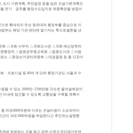
, 도시 기본계획, 추진일정 등을 담은 건설기본계획도
 8월 연기ㆍ공주를 행정수도입지로 최종확정할 방침이
론으로 확대되자 우선 청와대와 행정부를 중심으로 이
사법부는 해당 기관 판단에 맡기자는 쪽으로결론을 낸
△국회 △국회 사무처 △국회도서관 △국회 예산정책처
△법원행정처 △법원공무원교육원 △법원도서관 △사법
재판소 △중앙선거관리위원회 △대검찰청 등 총 12곳이
ㆍ의료시설 등 80여 개 단위 행정기관도 서울과 수
용할 수 있는 2000만~2500만평 규모로 들어설예정이
시간 이내에 접근할 수 있도록 교통망을 구축할 계획이
 총 45조6000억원에 이르는 건설비용이 소요되며이
, 민간이 34조3000억원을 부담한다고 추진위는설명했
 환경에 적응하는 것을 돕기 위한 이주도우미제가운영