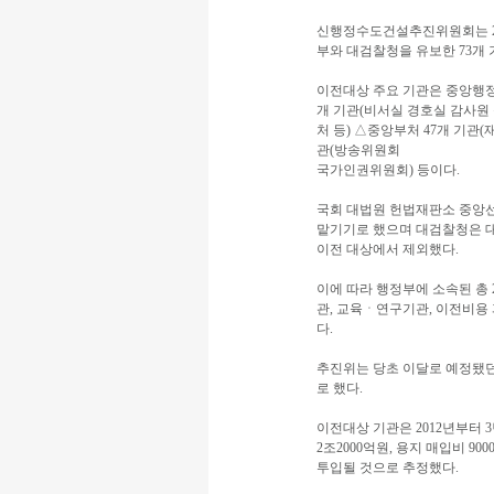
신행정수도건설추진위원회는 21
부와 대검찰청을 유보한 73개
이전대상 주요 기관은 중앙행정기관
개 기관(비서실 경호실 감사원 
처 등) △중앙부처 47개 기관
관(방송위원회
국가인권위원회) 등이다.
국회 대법원 헌법재판소 중앙선
맡기기로 했으며 대검찰청은 
이전 대상에서 제외했다.
이에 따라 행정부에 소속된 총 
관, 교육ㆍ연구기관, 이전비용 
다.
추진위는 당초 이달로 예정됐
로 했다.
이전대상 기관은 2012년부터
2조2000억원, 용지 매입비 90
투입될 것으로 추정했다.