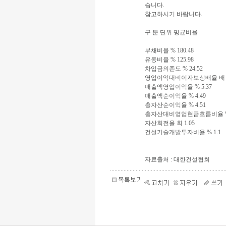
습니다.
참고하시기 바랍니다.
구 분 단위 평균비율
부채비율 % 180.48
유동비율 % 125.98
차입금의존도 % 24.52
영업이익대비이자보상배율 배 3
매출액영업이익율 % 5.37
매출액순이익율 % 4.49
총자산순이익율 % 4.51
총자산대비영업현금흐름비율 % 
자산회전율 회 1.05
건설기술개발투자비율 % 1.1
자료출처 : 대한건설협회