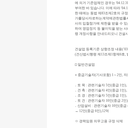
에 의거 기존업체인 경우는 '04.1
부여한 바 있습니다. 이에 따라 '04
한 때에는 동법 제83조제2호의 규정
가를당사자로하는계약에관한법률시행
사의 입찰참가에 제한을 받을 수 있
하여 영업정지 등 불이익을 받는 
령 개정사항을 안내드리오니 건설사
건설업 등록기준 상향조정 내용(’03.8
(건산법시행령 제13조제1항제6호, 
□ 일반건설업
○ 중급기술자(기사포함) 1～2인, 자
․ 토 목 : 관련기술자 5인(중급 1인), 
․ 건 축 : 관련기술자 4인(중급 1인), 
․ 조 경 : 관련기술자 5인(중급 1인), 
․ 토 건 : 관련기술자 10인(중급 2인),
․ 산업설비 : 관련기술자 10인(중급 4
→ 12인(중급 6인),12억
ㅇ 경력임원 의무고용 규정 삭제