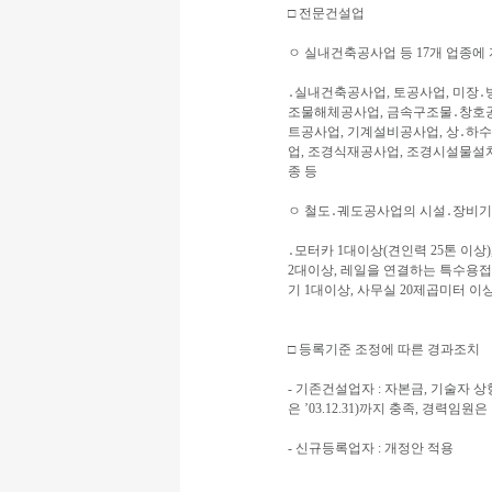
□ 전문건설업
ㅇ 실내건축공사업 등 17개 업종에
․실내건축공사업, 토공사업, 미장․
조물해체공사업, 금속구조물․창호
트공사업, 기계설비공사업, 상․하
업, 조경식재공사업, 조경시설물설
종 등
ㅇ 철도․궤도공사업의 시설․장비기
․모터카 1대이상(견인력 25톤 이상)
2대이상, 레일을 연결하는 특수용
기 1대이상, 사무실 20제곱미터 이
□ 등록기준 조정에 따른 경과조치
- 기존건설업자 : 자본금, 기술자 상
은 ’03.12.31)까지 충족, 경력임원은
- 신규등록업자 : 개정안 적용